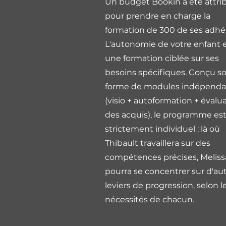
​Un budget
Bookin a été attri
pour prendre en charge la
formation de 300 de ses adhé
L'autonomie de votre enfant 
une formation ciblée sur ses
besoins spécifiques. Conçu s
forme de modules indépenda
(visio + autoformation + évalu
des acquis), le programme es
strictement individuel : là où
Thibault travaillera sur des
compétences précises, Meliss
pourra se concentrer sur d'au
leviers de progression, selon l
nécessités de chacun.