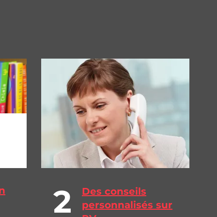
2
n
Des conseils
personnalisés sur