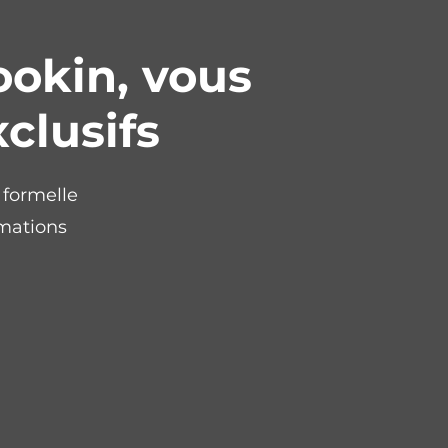
ookin, vous
xclusifs
 formelle
rmations