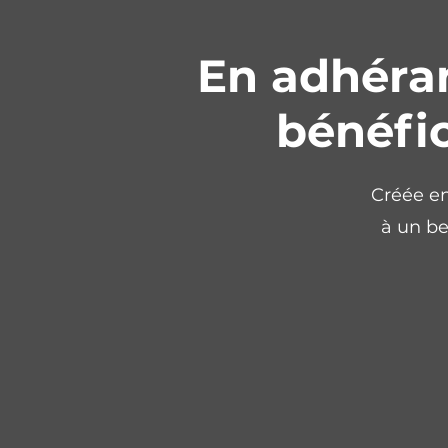
En adhéran
bénéfic
Créée en
à un be