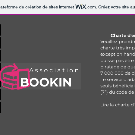
lateforme de création de sites internet
.com
. Créez votre site au
Charte d'
Veuillez prendr
charte très imp
exception handi
puisse pas être
piratage de qu
Association
7 000 000 de d
B
OOKIN
Le service d’ad
seuls bénéficiai
(7°) du code de 
Lire la charte 