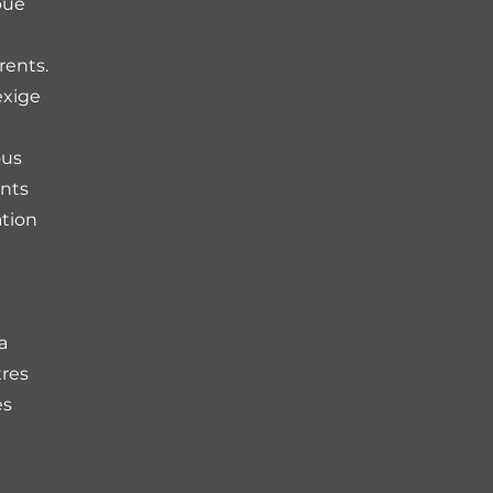
bué
rents.
exige
ous
nts
ation
t
a
tres
es